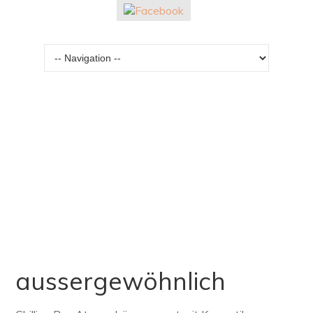
Zielseite
Beauty Bar vor den Stadttoren von Dorfen, Erding und
München
aussergewöhnlich